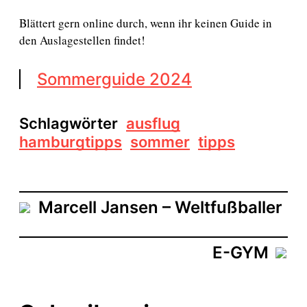
t
u
Blättert gern online durch, wenn ihr keinen Guide in
m
den Auslagestellen findet!
Sommerguide 2024
Schlagwörter
ausflug
hamburgtipps
sommer
tipps
Marcell Jansen – Weltfußballer
E-GYM