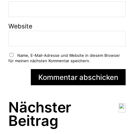
Website
Name, E-Mail-Adresse und Website in diesem Browser
für meinen nächsten Kommentar speichern.
A
l
Nächster
t
e
Beitrag
r
n
a