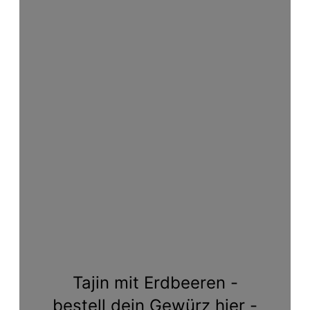
Tajin mit Erdbeeren -
bestell dein Gewürz
hier
-