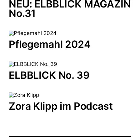
NEU: ELBBLICK MAGAZIN
t
i
No.31
v
e
:
Pflegemahl 2024
ELBBLICK No. 39
Zora Klipp im Podcast