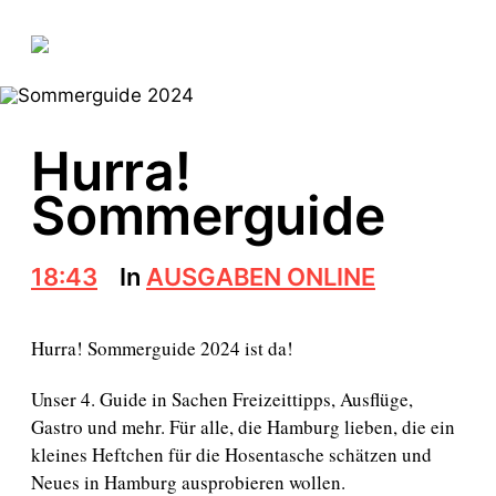
Hurra!
Sommerguide
B
18:43
In
AUSGABEN ONLINE
e
i
t
Hurra! Sommerguide 2024 ist da!
r
a
Unser 4. Guide in Sachen Freizeittipps, Ausflüge,
g
Gastro und mehr. Für alle, die Hamburg lieben, die ein
s
d
kleines Heftchen für die Hosentasche schätzen und
a
Neues in Hamburg ausprobieren wollen.