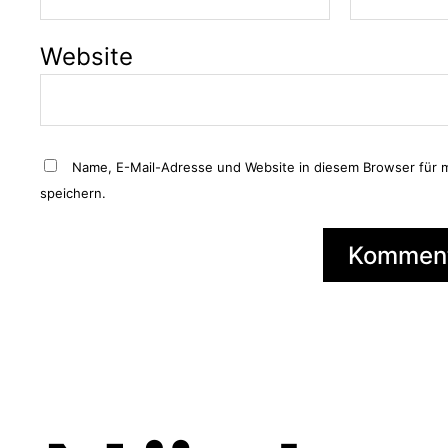
Website
Name, E-Mail-Adresse und Website in diesem Browser für
speichern.
A
l
t
e
r
n