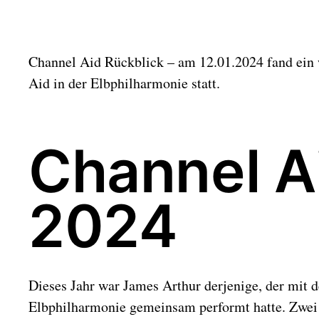
e
i
t
r
Channel Aid Rückblick – am 12.01.2024 fand ein 
a
g
Aid in der Elbphilharmonie statt.
s
d
a
t
Channel A
u
m
2024
Dieses Jahr war James Arthur derjenige, der mit 
Elbphilharmonie gemeinsam performt hatte. Zwei 