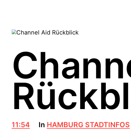
Channe
Rückbl
B
11:54
In
HAMBURG STADTINFOS