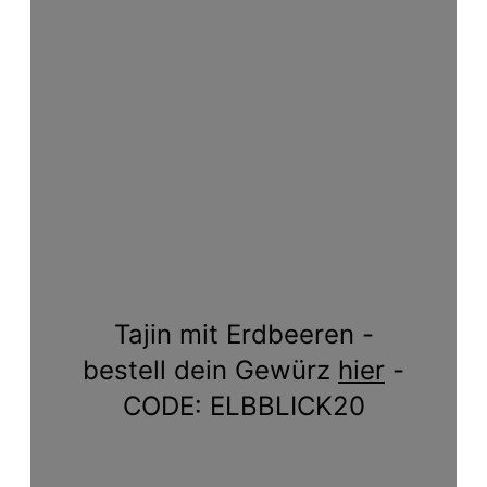
Tajin mit Erdbeeren -
bestell dein Gewürz
hier
-
CODE: ELBBLICK20