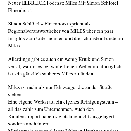
t
Neuer ELBBLICK Podcast: Miles Mit Simon Schlötel –
r
Elmenhorst
a
g
Simon Schlötel – Elmenhorst spricht als
s
d
Regionalverantwortlicher von MILES über ein paar
a
Insights zum Unternehmen und die schönsten Funde im
t
Miles.
u
m
Allerdings gibt es auch ein wenig Kritik und Simon
verrät, warum es bei winterlichen Wetter nicht möglich
ist, ein gänzlich sauberes Miles zu finden.
Miles ist mehr als nur Fahrzeuge, die an der Straße
stehen:
Eine eigene Werkstatt, ein eigenes Reinigungsteam –
all das zählt zum Unternehmen. Auch den
Kundensupport haben sie bislang nicht ausgelagert,
sondern noch intern.
Mittlerweile gibt es 6 Jahre Miles in Hamburg und ist