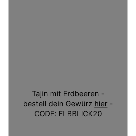
Tajin mit Erdbeeren -
bestell dein Gewürz
hier
-
CODE: ELBBLICK20