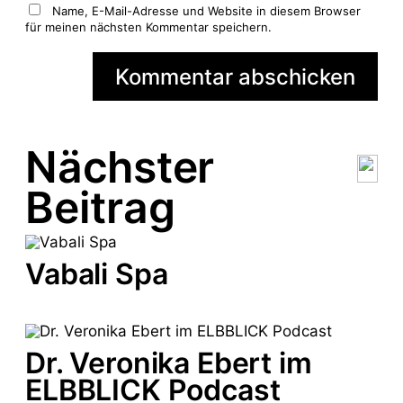
Name, E-Mail-Adresse und Website in diesem Browser
für meinen nächsten Kommentar speichern.
A
l
Nächster
t
e
Beitrag
r
n
a
t
Vabali Spa
i
v
e
:
Dr. Veronika Ebert im
ELBBLICK Podcast