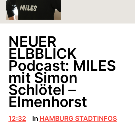
NEUER
ELBBLICK
Podcast: MILES
mit Simon
Schlötel –
Elmenhorst
B
12:32
In
HAMBURG STADTINFOS
e
i