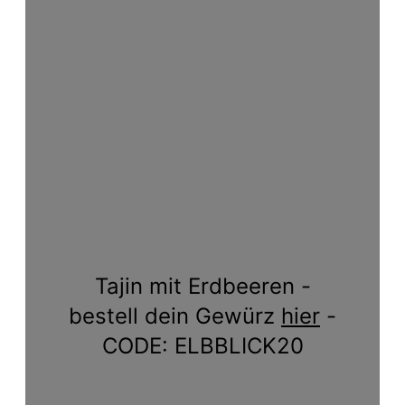
Tajin mit Erdbeeren -
bestell dein Gewürz
hier
-
CODE: ELBBLICK20