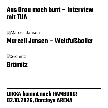
i
v
Aus Grau mach bunt – Interview
e
mit TUA
:
Marcell Jansen – Weltfußballer
Grömitz
DIKKA kommt nach HAMBURG!
02.10.2026, Barclays ARENA