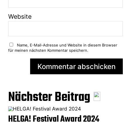
Website
Name, E-Mail-Adresse und Website in diesem Browser
für meinen nächsten Kommentar speichern.
A
l
Nächster Beitrag
t
e
r
n
HELGA! Festival Award 2024
a
t