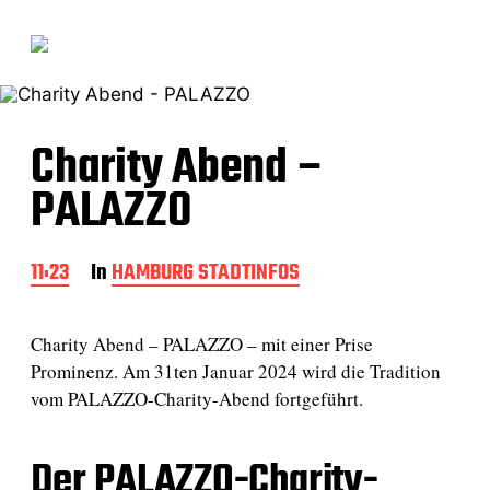
Charity Abend –
PALAZZO
B
11:23
In
HAMBURG STADTINFOS
e
i
t
Charity Abend – PALAZZO – mit einer Prise
r
Prominenz. Am 31ten Januar 2024 wird die Tradition
a
vom PALAZZO-Charity-Abend fortgeführt.
g
s
d
Der PALAZZO-Charity-
a