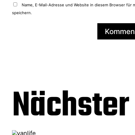
Name, E-Mail-Adresse und Website in diesem Browser für
speichern.
A
l
t
e
r
Nächster 
n
a
t
i
v
e
: