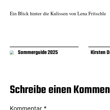
t
r
a
Ein Blick hinter die Kulissen von Lena Fritschle
g
s
d
a
t
u
m
Sommerguide 2025
Kirsten 
Schreibe einen Kommen
Kommentar
*