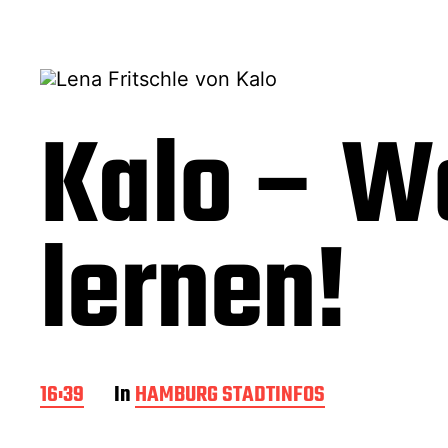
Kalo – Wo
lernen!
B
16:39
In
HAMBURG STADTINFOS
e
i