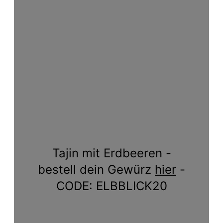
Tajin mit Erdbeeren -
bestell dein Gewürz
hier
-
CODE: ELBBLICK20