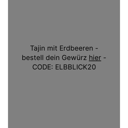
Tajin mit Erdbeeren -
bestell dein Gewürz
hier
-
CODE: ELBBLICK20