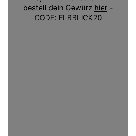
bestell dein Gewürz
hier
-
CODE: ELBBLICK20