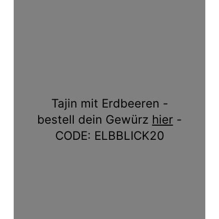
Tajin mit Erdbeeren -
bestell dein Gewürz
hier
-
CODE: ELBBLICK20