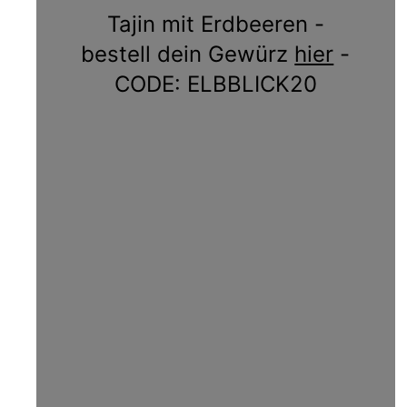
Tajin mit Erdbeeren -
bestell dein Gewürz
hier
-
CODE: ELBBLICK20