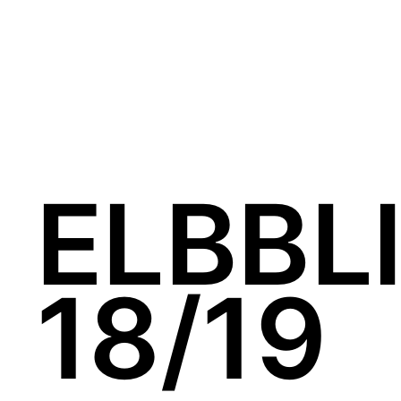
ELBBL
18/19